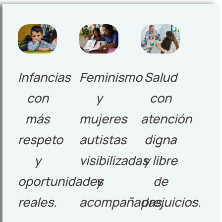
Infancias
Feminismo
Salud
con
y
con
más
mujeres
atención
respeto
autistas
digna
y
visibilizadas
y libre
oportunidades
y
de
reales.
acompañadas.
prejuicios.