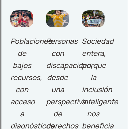
Poblaciones
Personas
Sociedad
de
con
entera,
bajos
discapacidad,
porque
recursos,
desde
la
con
una
inclusión
acceso
perspectiva
inteligente
a
de
nos
diagnósticos
derechos
beneficia